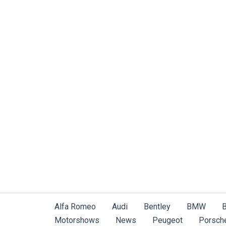
Zum
Inhalt
springen
Alfa Romeo
Audi
Bentley
BMW
B
Motorshows
News
Peugeot
Porsch