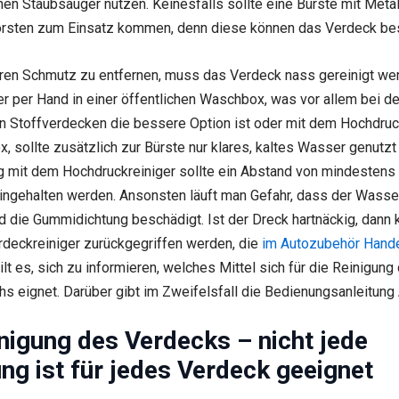
nen Staubsauger nutzen. Keinesfalls sollte eine Bürste mit Metal
orsten zum Einsatz kommen, denn diese können das Verdeck be
eren Schmutz zu entfernen, muss das Verdeck nass gereinigt we
r per Hand in einer öffentlichen Waschbox, was vor allem bei d
n Stoffverdecken die bessere Option ist oder mit dem Hochdruck
, sollte zusätzlich zur Bürste nur klares, kaltes Wasser genutzt
g mit dem Hochdruckreiniger sollte ein Abstand von mindestens
ingehalten werden. Ansonsten läuft man Gefahr, dass der Wasse
d die Gummidichtung beschädigt. Ist der Dreck hartnäckig, dann 
rdeckreiniger zurückgegriffen werden, die
im Autozubehör Hand
ilt es, sich zu informieren, welches Mittel sich für die Reinigung
s eignet. Darüber gibt im Zweifelsfall die Bedienungsanleitung
nigung des Verdecks – nicht jede
ng ist für jedes Verdeck geeignet