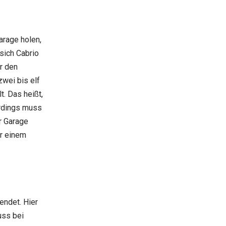
arage holen,
 sich Cabrio
r den
zwei bis elf
t. Das heißt,
erdings muss
r Garage
er einem
endet. Hier
uss bei