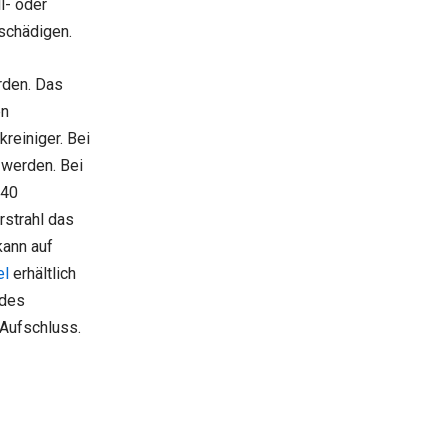
l- oder
schädigen.
rden. Das
en
reiniger. Bei
 werden. Bei
 40
rstrahl das
kann auf
el
erhältlich
 des
 Aufschluss.