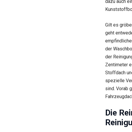
dazu auch ei
Kunststoffb
Gilt es gröb
geht entwede
empfindliche
der Waschbox
der Reinigun
Zentimeter e
Stoffdach un
spezielle Ve
sind. Vorab g
Fahrzeugdach
Die Rei
Reinigu