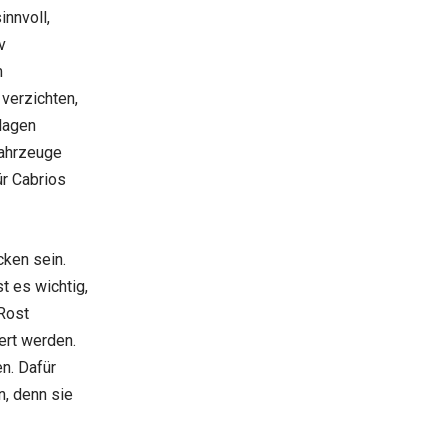
innvoll,
v
m
verzichten,
lagen
Fahrzeuge
ür Cabrios
cken sein.
t es wichtig,
 Rost
ert werden.
n. Dafür
n, denn sie