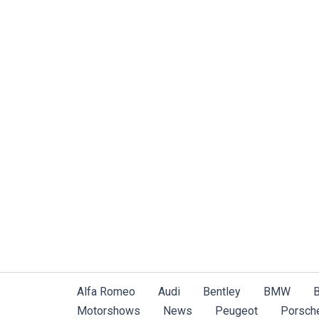
Zum
Inhalt
springen
Alfa Romeo
Audi
Bentley
BMW
B
Motorshows
News
Peugeot
Porsch