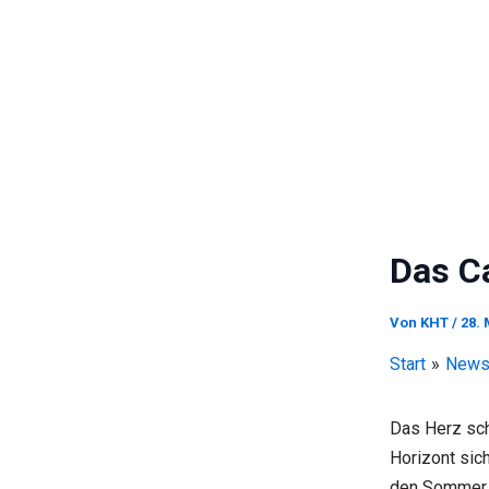
Das C
Von
KHT
/
28. 
Start
New
Das Herz sch
Horizont sich
den Sommer 