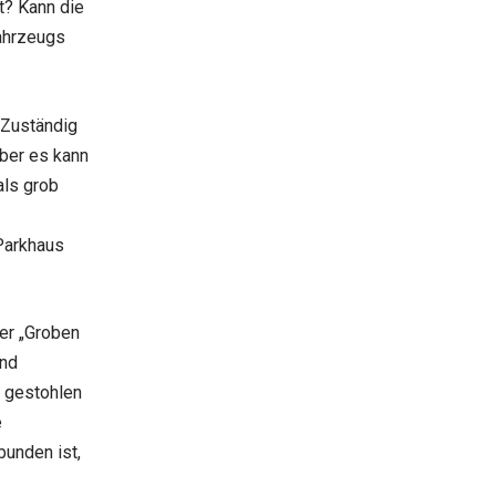
t? Kann die
ahrzeugs
. Zuständig
 Aber es kann
als grob
Parkhaus
der „Groben
und
e gestohlen
e
bunden ist,