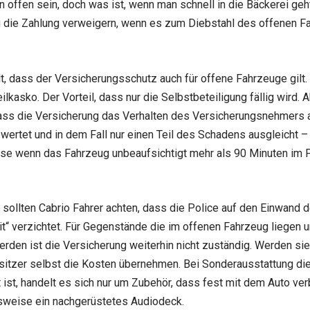
 offen sein, doch was ist, wenn man schnell in die Bäckerei geh
 die Zahlung verweigern, wenn es zum Diebstahl des offenen F
ilt, dass der Versicherungsschutz auch für offene Fahrzeuge gilt
Teilkasko. Der Vorteil, dass nur die Selbstbeteiligung fällig wird.
ass die Versicherung das Verhalten des Versicherungsnehmers 
ewertet und in dem Fall nur einen Teil des Schadens ausgleicht –
se wenn das Fahrzeug unbeaufsichtigt mehr als 90 Minuten im 
 sollten Cabrio Fahrer achten, dass die Police auf den Einwand 
it“ verzichtet. Für Gegenstände die im offenen Fahrzeug liegen 
rden ist die Versicherung weiterhin nicht zuständig. Werden si
itzer selbst die Kosten übernehmen. Bei Sonderausstattung di
 ist, handelt es sich nur um Zubehör, dass fest mit dem Auto ver
sweise ein nachgerüstetes Audiodeck.