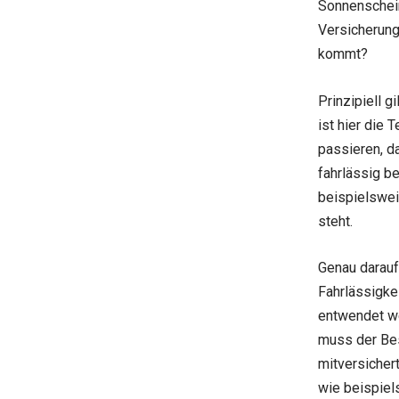
Sonnenschein
Versicherung
kommt?
Prinzipiell g
ist hier die 
passieren, d
fahrlässig b
beispielswei
steht.
Genau darauf
Fahrlässigke
entwendet we
muss der Bes
mitversichert
wie beispiel