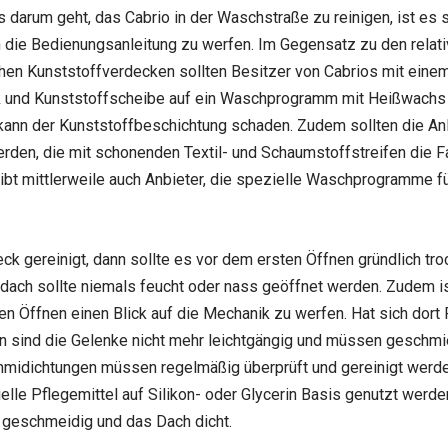
 darum geht, das Cabrio in der Waschstraße zu reinigen, ist es s
in die Bedienungsanleitung zu werfen. Im Gegensatz zu den relati
hen Kunststoffverdecken sollten Besitzer von Cabrios mit eine
 und Kunststoffscheibe auf ein Waschprogramm mit Heißwachs 
kann der Kunststoffbeschichtung schaden. Zudem sollten die An
rden, die mit schonenden Textil- und Schaumstoffstreifen die 
gibt mittlerweile auch Anbieter, die spezielle Waschprogramme f
ck gereinigt, dann sollte es vor dem ersten Öffnen gründlich tro
tdach sollte niemals feucht oder nass geöffnet werden. Zudem is
en Öffnen einen Blick auf die Mechanik zu werfen. Hat sich dort
nn sind die Gelenke nicht mehr leichtgängig und müssen geschmi
midichtungen müssen regelmäßig überprüft und gereinigt werde
elle Pflegemittel auf Silikon- oder Glycerin Basis genutzt werde
r geschmeidig und das Dach dicht.