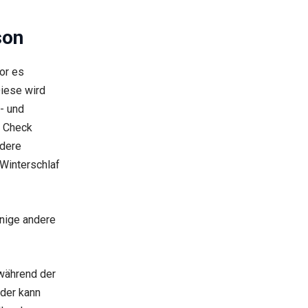
son
or es
Diese wird
- und
m Check
ndere
Winterschlaf
inige andere
 während der
der kann