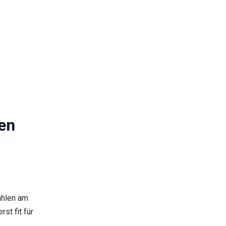
en
ahlen am
st fit für